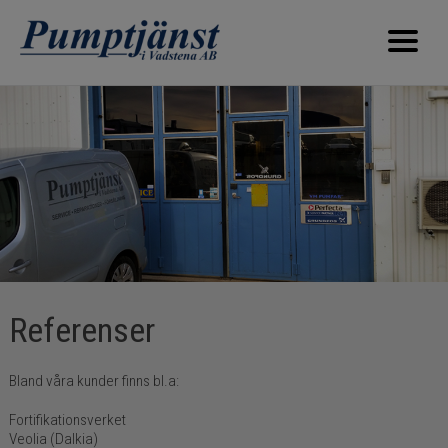
Välkommen
Om företaget
Våra tjänster
Referenser
Bilder
Kontakta oss
Referenser
Bland våra kunder finns bl.a:
Fortifikationsverket
Veolia (Dalkia)