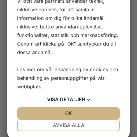
Vi och våra partners använder teknik,
inklusive cookies, för att samla in
information om dig för olika ändamål,
inklusive: bättre användarupplevelse,
funktionalitet, statistik och marknadsföring.
Genom att klicka på "OK" samtycker du till
dessa ändamål.
Läs mer om vår användning av cookies och
behandling av personuppgifter på vår
webbplats.
VISA
DETALJER
JA
NEJ
OK
JA
NEJ
NÖDVÄNDIG
INSTÄLLNINGAR
AVVISA ALLA
JA
NEJ
JA
NEJ