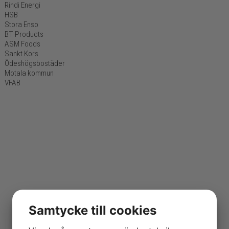
Rindi Energi
HSB
Stora Enso
BT Products
ASM Foods
Sankt Kors
Ödeshögsbostäder
Motala kommun
VFAB
Samtycke till cookies